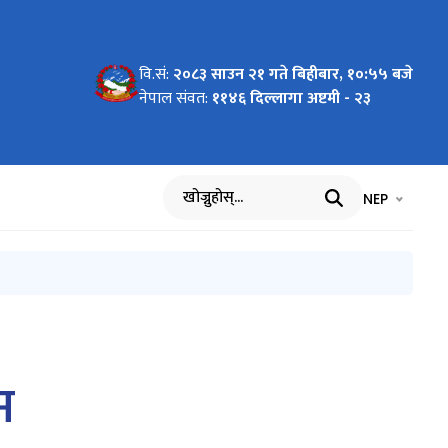
वि.सं:
२०८३ साउन २१ गते बिहीबार, १०:५५ बजे
्बन्धी
लागि अगाडी
्धी
नेपाल संवत:
११४६ दिल्लागा अष्टमी - २३
भाषा चयन गर्नुह
भाषा प
NEP
खोज्नुहोस्
म