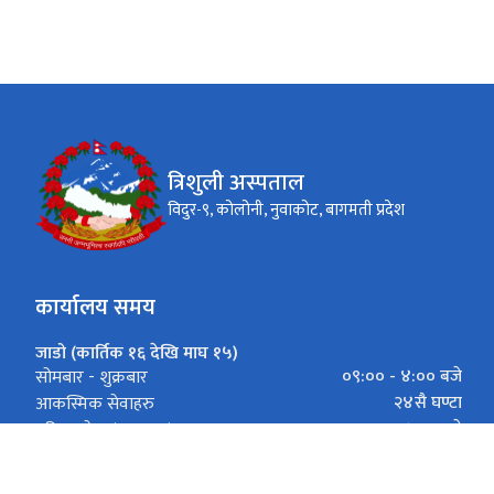
त्रिशुली अस्पताल
विदुर-९, कोलोनी, नुवाकोट, बागमती प्रदेश
कार्यालय समय
जाडो (कार्तिक १६ देखि माघ १५)
०९:०० - ४:०० बजे
सोमबार - शुक्रबार
२४सै घण्टा
आकस्मिक सेवाहरु
८:०० - ४:०० बजे
बहिरङ्ग सेवा (साधारण)
गर्मी (माघ १६ देखि कार्तिक १५)
०९:०० - ५ :०० बजे
सोमबार - शुक्रबार